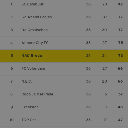
1
SC Cambuur
38
73
92
MELDPUNT SUPPORTERSZAKEN
CONTACT
2
Go Ahead Eagles
38
37
77
3
De Graafschap
38
20
77
4
Almere City FC
38
27
75
5
NAC Breda
38
34
73
6
FC Volendam
38
27
66
7
N.E.C.
38
23
66
8
Roda JC Kerkrade
38
6
57
9
Excelsior
38
-1
48
10
TOP Oss
38
-17
47