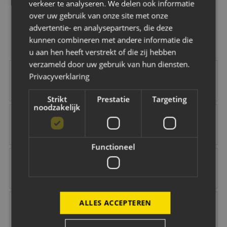
verkeer te analyseren. We delen ook informatie
over uw gebruik van onze site met onze
OK
advertentie- en analysepartners, die deze
kunnen combineren met andere informatie die
u aan hen heeft verstrekt of die zij hebben
verzameld door uw gebruik van hun diensten.
Vrolijk
Vd Buijs Installati
Privacyverklaring
Strikt
Prestatie
Targeting
noodzakelijk
Robey Sportswear
Schipper Groep
Amstel
Gr8 Hotels
Functioneel
NAC Maatschappelijk
B O Infra
Jacobs Elektro Groep
Easyflex
Vink Veilig
Citröen van Beek
Van Dal Mannenmode
Keuken Kampioen 
ALLES ACCEPTEREN