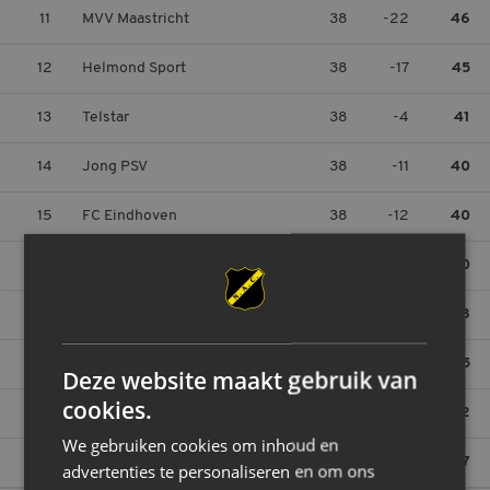
11
MVV Maastricht
38
-22
46
12
Helmond Sport
38
-17
45
13
Telstar
38
-4
41
14
Jong PSV
38
-11
40
15
FC Eindhoven
38
-12
40
16
Jong Ajax
38
-16
40
17
Jong AZ
38
-36
38
18
Jong FC Utrecht
38
-24
35
Deze website maakt gebruik van
cookies.
19
FC Den Bosch
38
-26
32
We gebruiken cookies om inhoud en
20
FC Dordrecht
38
-61
27
advertenties te personaliseren en om ons