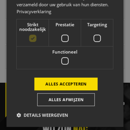
verzameld door uw gebruik van hun diensten.
Privacyverklaring
Strikt
Prestatie
Targeting
NAC Maatschappelijk
B O Infra
Jacobs Elektro Groep
Easyflex
noodzakelijk
Vink Veilig
Citröen van Beek
Van Dal Mannenmode
Keuken Kampioen 
Functioneel
ALLES ACCEPTEREN
ALLES AFWIJZEN
facebook
twitter
instagram
tiktok
yout
DETAILS WEERGEVEN
WIJ ZIJN
NAC