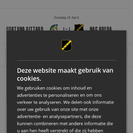
Zondag 12 April
FORTUNA SITTARD
NAC BREDA
1 – 1
MEER WEDSTRIJDEN INLADEN
Deze website maakt gebruik van
cookies.
OK
We gebruiken cookies om inhoud en
advertenties te personaliseren en om ons
verkeer te analyseren. We delen ook informatie
Vrolijk
Vd Buijs Installati
over uw gebruik van onze site met onze
advertentie- en analysepartners, die deze
kunnen combineren met andere informatie die
u aan hen heeft verstrekt of die zij hebben
Robey Sportswear
Schipper Groep
Amstel
Gr8 Hotels