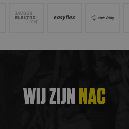
rden gebruikt zonder de strikt noodzakelijke cookies.
Jacobs Elektro Groep
Easyflex
Vink Veilig
Ci
Aanbieder
/
Vervaldatum
Omschrijving
Domein
4 weken 2
Deze cookie wordt gebruikt door de Cookie-Scrip
CookieScript
dagen
cookievoorkeuren van bezoekers te onthouden. 
www.nac.nl
Cookie-Script.com is noodzakelijk om correct te 
29 minuten
Deze cookie wordt gebruikt om onderscheid te 
Cloudflare Inc.
59 seconden
bots. Dit is gunstig voor de website, om geldige 
.js.ubembed.com
maken over het gebruik van hun website.
Sessie
Cookie gegenereerd door applicaties op basis van 
PHP.net
identificator voor algemene doeleinden die word
www.nac.nl
variabelen van gebruikerssessies te onderhouden.
gesproken een willekeurig gegenereerd nummer, 
Google Privacy Policy
kan specifiek zijn voor de site, maar een goed v
van een ingelogde status voor een gebruiker tuss
WIJ ZIJN
NAC
nbieder
Vervaldatum
Omschrijving
omein
1 jaar 1
Deze cookienaam is gekoppeld aan Google Universal Analyt
ogle
maand
belangrijke update is van de meer algemeen gebruikte anal
C
Deze cookie wordt gebruikt om unieke gebruikers te onder
ac.nl
willekeurig gegenereerd nummer toe te wijzen als klant-ID.