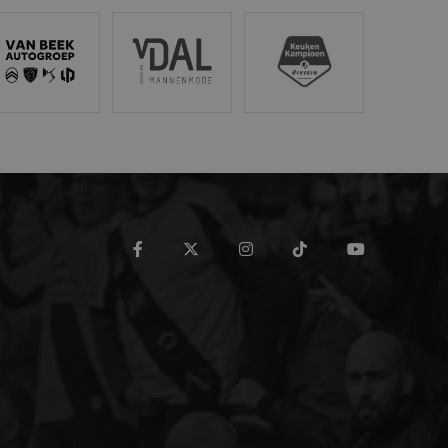
tröen van Beek
Van Dal Mannenmode
Keuken Kampioen Divisi
t.com-service om de
De cookie-banner van
werken.
maken tussen mensen en
rapporten te kunnen
de PHP-taal. Dit is een
t gebruikt om
 Het is normaal
hoe het wordt gebruikt,
facebook
twitter
instagram
tiktok
youtube
oorbeeld is het behouden
en pagina's.
ics - wat een
yseservice van Google.
scheiden door een
 Het is opgenomen in