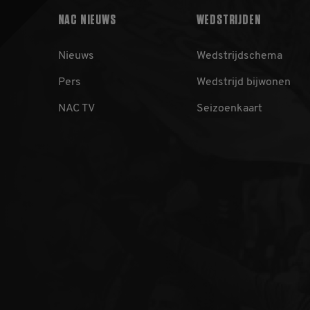
NAC NIEUWS
WEDSTRIJDEN
_gid
Go
LL
.n
Nieuws
Wedstrijdschema
_gat_UA-
.n
32550479-1
Pers
Wedstrijd bijwonen
NAC TV
Seizoenkaart
_ga_B40GPNTXQF
.n