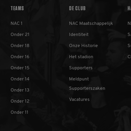
elk paginaverzoek op een site en wordt gebruikt om bezoeke
campagnegegevens te berekenen voor de analyserapporten 
TEAMS
DE CLUB
H
1 dag
Deze cookie wordt geplaatst door Google Analytics. Het sl
ogle
op voor elke bezochte pagina en werkt deze bij en wordt g
C
paginaweergaven te tellen en bij te houden.
ac.nl
NAC 1
NAC Maatschappelijk
N
ac.nl
1 minuut
Dit is een patroontype-cookie ingesteld door Google Analyti
patroonelement in de naam het unieke identiteitsnummer 
Onder 21
Identiteit
S
of de website waarop het betrekking heeft. Het is een varia
die wordt gebruikt om de hoeveelheid gegevens die Google 
Onder 18
Onze Historie
S
met veel verkeer te beperken.
ac.nl
1 jaar 1
Deze cookie wordt gebruikt door Google Analytics om de se
Onder 16
Het stadion
C
maand
behouden.
Onder 15
Supporters
Onder 14
Meldpunt
Supporterszaken
Onder 13
Vacatures
Onder 12
Onder 11