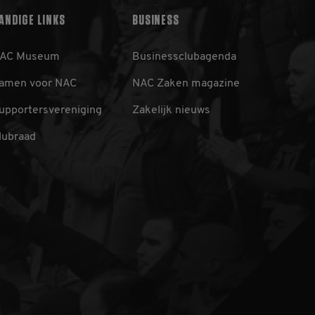
rs-, sessie- en
van de site.
ANDIGE LINKS
BUSINESS
aat een unieke waarde
ebruikt om
AC Museum
Businessclubagenda
cs, waarbij het
bevat van het account
amen voor NAC
NAC Zaken magazine
tie op de _gat-cookie
registreert op websites
upportersvereniging
Zakelijk nieuws
ssiestatus te
lubraad