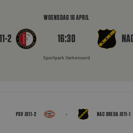
WOENSDAG 16 APRIL
11-2
16:30
NAC
Sportpark Varkenoord
PSV JO11-2
-
NAC BREDA JO11-1