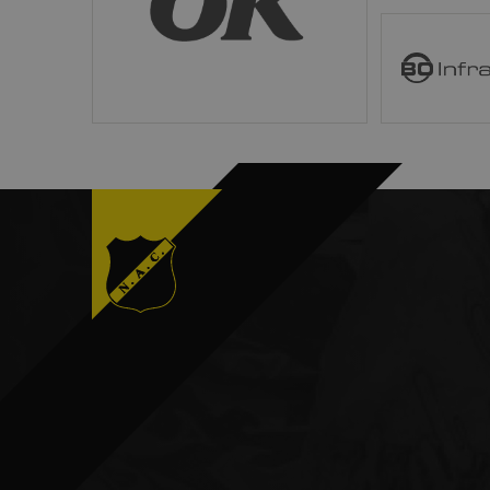
website kan niet goed wo
B O Infra
Naam
CookieScriptConsent
__cf_bm
PHPSESSID
Aa
Naam
/
D
_ga
Go
LL
.n