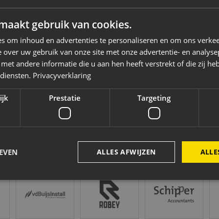
maakt gebruik van cookies.
s om inhoud en advertenties te personaliseren en om ons verkee
 over uw gebruik van onze site met onze advertentie- en analyse
et andere informatie die u aan hen heeft verstrekt of die zij h
 diensten.
Privacyverklaring
ijk
Prestatie
Targeting
EVEN
ALLES AFWIJZEN
ALLE
Vd Buijs Installaties
Robey Sportswear
Schipper Groep
Am
Strikt noodzakelijk
Prestatie
Targeting
Functioneel
kies maken de kernfunctionaliteiten van de website mogelijk, zoals gebruikersaanmeld