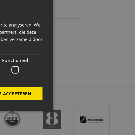
r te analyseren. We
partners, die deze
ebben verzameld door
Functioneel
S ACCEPTEREN
stel
Gr8 Hotels
NAC Maatschappelijk
ing en accountbeheer. De