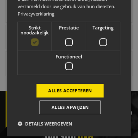
Robey Sportswear
Schipper Groep
Amstel
Gr8 Hotels
verzameld door uw gebruik van hun diensten.
Privacyverklaring
Strikt
Prestatie
Targeting
NAC Maatschappelijk
B O Infra
Jacobs Elektro Groep
Easyflex
noodzakelijk
Vink Veilig
Citröen van Beek
Van Dal Mannenmode
Keuken Kampioen 
Functioneel
ALLES ACCEPTEREN
ALLES AFWIJZEN
facebook
twitter
instagram
tiktok
yout
DETAILS WEERGEVEN