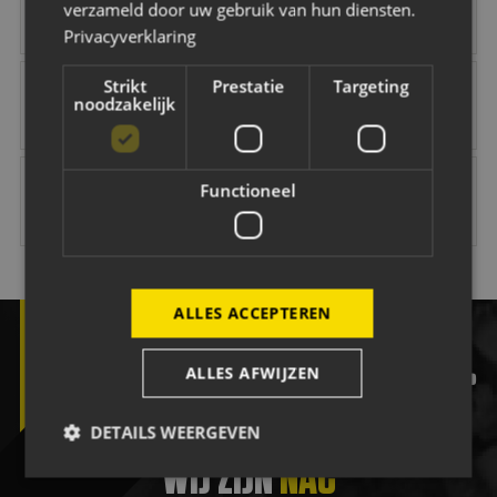
verzameld door uw gebruik van hun diensten.
Privacyverklaring
NAC Maatschappelijk
B O Infra
Jacobs Elektro Groep
Easyflex
Strikt
Prestatie
Targeting
noodzakelijk
Vink Veilig
Citröen van Beek
Van Dal Mannenmode
Keuken Kampioen 
Functioneel
ALLES ACCEPTEREN
ALLES AFWIJZEN
facebook
twitter
instagram
tiktok
yout
DETAILS WEERGEVEN
WIJ ZIJN
NAC