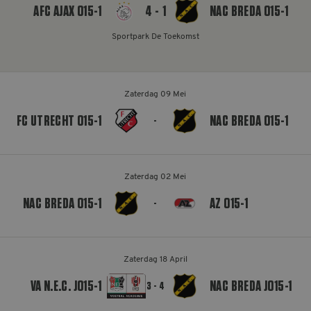
AFC AJAX O15-1
4 - 1
NAC BREDA O15-1
MELDPUNT SUPPORTERSZAKEN
Sportpark De Toekomst
CONTACT
Zaterdag 09 Mei
FC UTRECHT O15-1
NAC BREDA O15-1
-
Zaterdag 02 Mei
NAC BREDA O15-1
AZ O15-1
-
Zaterdag 18 April
VA N.E.C. JO15-1
NAC BREDA JO15-1
3 - 4