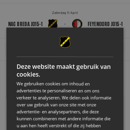
Zaterdag 11 April
NAC BREDA JO15-1
FEYENOORD JO15-1
-
MEER WEDSTRIJDEN INLADEN
Deze website maakt gebruik van
cookies.
OK
We gebruiken cookies om inhoud en
advertenties te personaliseren en om ons
verkeer te analyseren. We delen ook informatie
Vrolijk
Vd Buijs Installati
over uw gebruik van onze site met onze
advertentie- en analysepartners, die deze
kunnen combineren met andere informatie die
Robey Sportswear
Schipper Groep
Amstel
Gr8 Hotels
u aan hen heeft verstrekt of die zij hebben