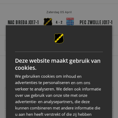
Zaterdag 05 April
NAC BREDA JO17-1
PEC ZWOLLE JO17-1
4 - 2
MEER WEDSTRIJDEN INLADEN
Deze website maakt gebruik van
cookies.
OK
We gebruiken cookies om inhoud en
advertenties te personaliseren en om ons
verkeer te analyseren. We delen ook informatie
Vrolijk
Vd Buijs Installati
over uw gebruik van onze site met onze
advertentie- en analysepartners, die deze
kunnen combineren met andere informatie die
u aan hen heeft verstrekt of die zij hebben
Robey Sportswear
Schipper Groep
Amstel
Gr8 Hotels