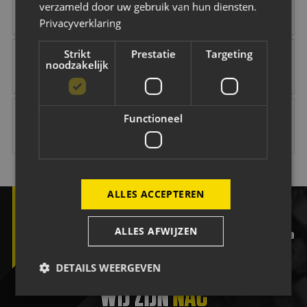
verzameld door uw gebruik van hun diensten.
Privacyverklaring
NAC Maatschappelijk
B O Infra
Jacobs Elektro Groep
Easyflex
Strikt
Prestatie
Targeting
noodzakelijk
Vink Veilig
Citröen van Beek
Van Dal Mannenmode
Keuken Kampioen 
Functioneel
ALLES ACCEPTEREN
ALLES AFWIJZEN
facebook
twitter
instagram
tiktok
yout
DETAILS WEERGEVEN
WIJ ZIJN
NAC