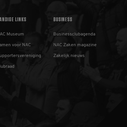
t gebruikt om
 Het is normaal
hoe het wordt gebruikt,
oorbeeld is het behouden
ANDIGE LINKS
BUSINESS
en pagina's.
AC Museum
Businessclubagenda
amen voor NAC
NAC Zaken magazine
ics - wat een
upportersvereniging
Zakelijk nieuws
yseservice van Google.
scheiden door een
 Het is opgenomen in
lubraad
rs-, sessie- en
van de site.
aat een unieke waarde
ebruikt om
cs, waarbij het
bevat van het account
tie op de _gat-cookie
registreert op websites
ssiestatus te