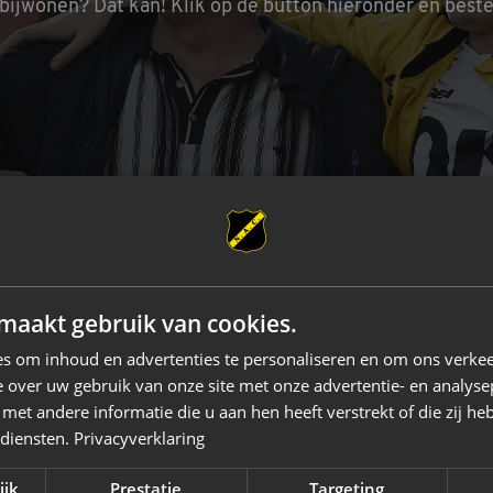
 bijwonen? Dat kan! Klik op de button hieronder en beste
maakt gebruik van cookies.
s om inhoud en advertenties te personaliseren en om ons verkee
 over uw gebruik van onze site met onze advertentie- en analyse
et andere informatie die u aan hen heeft verstrekt of die zij h
 diensten.
Privacyverklaring
Vd Buijs Installaties
Robey Sportswear
Schipper Groep
Am
ijk
Prestatie
Targeting