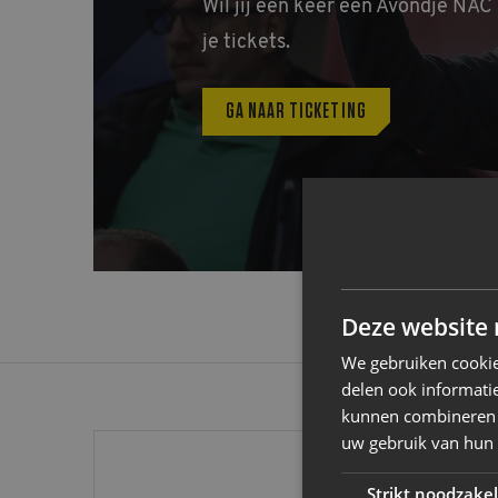
Wil jij een keer een Avondje NAC
je tickets.
GA NAAR TICKETING
Deze website 
We gebruiken cookie
delen ook informatie
kunnen combineren m
uw gebruik van hun
OK
Vrolijk
Strikt noodzakel