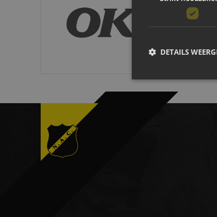
B O Infra
DETAILS WEERG
Strikt noodzakelijke coo
website kan niet goed wo
Naam
CookieScriptConsent
__cf_bm
PHPSESSID