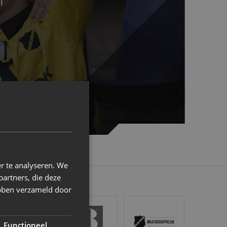
l
r te analyseren. We
partners, die deze
ebben verzameld door
stel
Gr8 Hotels
NAC Maatschappelijk
Functioneel