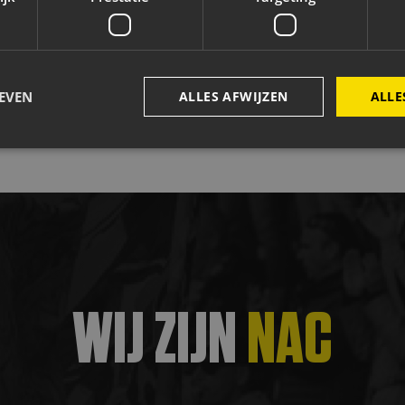
Jacobs Elektro Groep
Easyflex
Vink Veilig
Ci
EVEN
ALLES AFWIJZEN
ALLE
Strikt noodzakelijk
Prestatie
Targeting
Functioneel
kies maken de kernfunctionaliteiten van de website mogelijk, zoals gebruikersaanmeld
rden gebruikt zonder de strikt noodzakelijke cookies.
Aanbieder
/
Vervaldatum
Omschrijving
Domein
4 weken 2
Deze cookie wordt gebruikt door de Cookie-Scrip
CookieScript
WIJ ZIJN
NAC
dagen
cookievoorkeuren van bezoekers te onthouden. 
www.nac.nl
Cookie-Script.com is noodzakelijk om correct te 
29 minuten
Deze cookie wordt gebruikt om onderscheid te 
Cloudflare Inc.
59 seconden
bots. Dit is gunstig voor de website, om geldige 
.js.ubembed.com
maken over het gebruik van hun website.
Sessie
Cookie gegenereerd door applicaties op basis van 
PHP.net