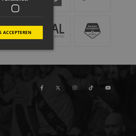
tröen van Beek
Van Dal Mannenmode
Keuken Kampioen Divisi
S ACCEPTEREN
ing en accountbeheer. De
facebook
twitter
instagram
tiktok
youtube
t.com-service om de
De cookie-banner van
werken.
maken tussen mensen en
rapporten te kunnen
de PHP-taal. Dit is een