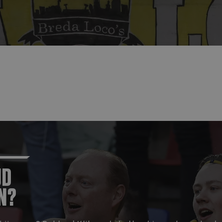
JD
N?