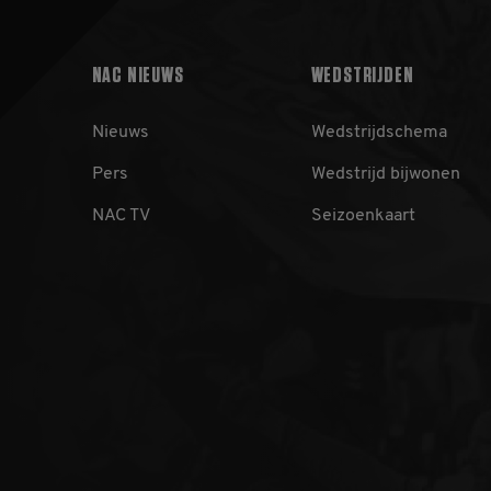
NAC NIEUWS
WEDSTRIJDEN
Nieuws
Wedstrijdschema
Aa
Naam
Pers
Wedstrijd bijwonen
/
D
_ga
Go
NAC TV
Seizoenkaart
LL
.n
_gid
Go
LL
.n
_gat_UA-
.n
32550479-1
_ga_B40GPNTXQF
.n