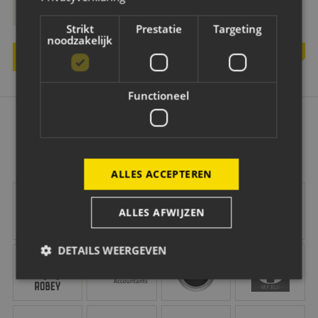
Ik ga akkoord met de
privacy verklaring
van NAC Breda.
Strikt
Prestatie
Targeting
noodzakelijk
BERICHT VERSTUREN
Functioneel
OK
ALLES ACCEPTEREN
Vrolijk
Vd Buijs Installati
ALLES AFWIJZEN
DETAILS WEERGEVEN
Robey Sportswear
Schipper Groep
Amstel
Gr8 Hotels
Strikt noodzakelijk
Prestatie
Targeting
NAC Maatschappelijk
B O Infra
Jacobs Elektro Groep
Easyflex