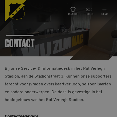
FANSHOP
TICKETS
MENU
NIEUWS
CONTACT
TEAMS
WEDSTRIJDEN
Bij onze Service- & Informatiedesk in het Rat Verlegh
DE CLUB
Stadion, aan de Stadionstraat 3, kunnen onze supporters
terecht voor (vragen over) kaartverkoop, seizoenkaarten
en andere onderwerpen. De desk is gevestigd in het
NAC ZAKEN
hoofdgebouw van het Rat Verlegh Stadion.
MAATSCHAPPELIJK
HORECA
Contactgegevens