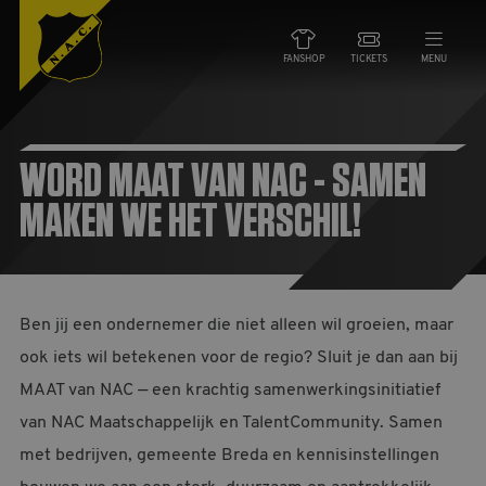
FANSHOP
TICKETS
MENU
NIEUWS
WORD MAAT VAN NAC - SAMEN
TEAMS
MAKEN WE HET VERSCHIL!
WEDSTRIJDEN
DE CLUB
Ben jij een ondernemer die niet alleen wil groeien, maar
ook iets wil betekenen voor de regio? Sluit je dan aan bij
NAC ZAKEN
MAAT van NAC — een krachtig samenwerkingsinitiatief
van NAC Maatschappelijk en TalentCommunity. Samen
MAATSCHAPPELIJK
met bedrijven, gemeente Breda en kennisinstellingen
HORECA