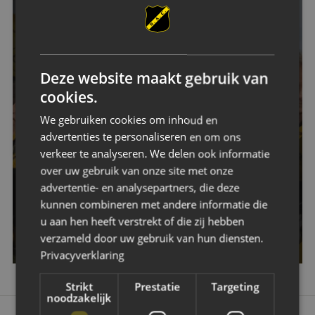
WORD OOK MAAT VAN NAC!
Laat zien waar je voor staat door jouw maatschappelijke
betrokkenheid te tonen en extra kracht te geven aan je
Deze website maakt gebruik van
MVO-beleid. Bind en boei jong talent door samen te
cookies.
zorgen dat talent behouden blijft voor de regio en door
jouw organisatie te positioneren als een aantrekkelijke
We gebruiken cookies om inhoud en
werkgever. Werk daarnaast samen aan maatschappelijke
advertenties te personaliseren en om ons
impact door thema’s als duurzaamheid, inclusie en
verkeer te analyseren. We delen ook informatie
cocreatie op te pakken in samenwerking met andere
over uw gebruik van onze site met onze
betrokken organisaties.
advertentie- en analysepartners, die deze
kunnen combineren met andere informatie die
u aan hen heeft verstrekt of die zij hebben
MELD JE HIER AAN!
verzameld door uw gebruik van hun diensten.
Privacyverklaring
Strikt
Prestatie
Targeting
noodzakelijk