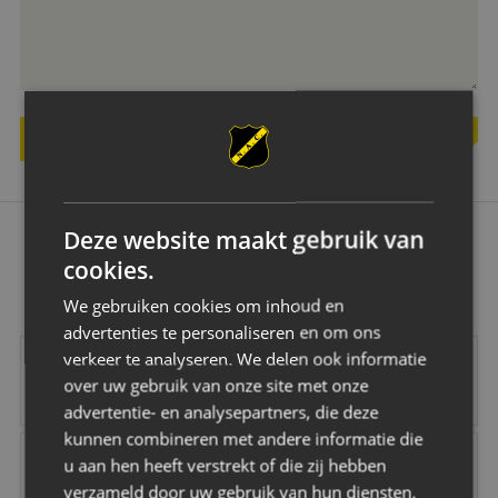
VERSTUUR JOUW VRAAG
Deze website maakt gebruik van
OK
cookies.
We gebruiken cookies om inhoud en
advertenties te personaliseren en om ons
Vrolijk
Vd Buijs Installati
verkeer te analyseren. We delen ook informatie
over uw gebruik van onze site met onze
advertentie- en analysepartners, die deze
kunnen combineren met andere informatie die
Robey Sportswear
Schipper Groep
Amstel
Gr8 Hotels
u aan hen heeft verstrekt of die zij hebben
verzameld door uw gebruik van hun diensten.