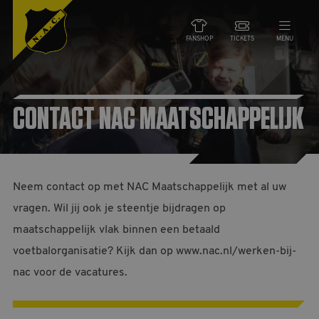
FANSHOP
TICKETS
MENU
NIEUWS
CONTACT NAC MAATSCHAPPELIJK
TEAMS
WEDSTRIJDEN
Neem contact op met NAC Maatschappelijk met al uw
DE CLUB
vragen. Wil jij ook je steentje bijdragen op
maatschappelijk vlak binnen een betaald
voetbalorganisatie? Kijk dan op www.nac.nl/werken-bij-
NAC ZAKEN
nac voor de vacatures.
MAATSCHAPPELIJK
HORECA