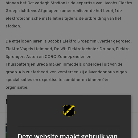
binnen het Rat Verlegh Stadion is de expertise van Jacobs Elektro
Groep zichtbaar. Afgelopen zomer realiseerde het bedrijf de
elektrotechnische installaties tijdens de uitbreiding van het
stadion.
De afgelopen jaren is Jacobs Elektro Groep flink verder gegroeid.
Elektro Vogels Helmond, De Wit Elektrotechniek Drunen, Elektro
Sprengers Asten en CORO Zonnepanelen en
Thuisbatterijen Breda maken inmiddels onderdeel uit van de
groep. Als zusterbedrijven versterken zij elkaar door hun eigen
specialisaties en expertise te combineren binnen één
organisatie.
MEER NIEUWS
NAC viert dertig jaar Avondjes NAC aan de Stadionstraat
ALGEMEEN
NAC VIERT DERTIG JAAR AVONDJES NAC
Deze website maakt gebruik van