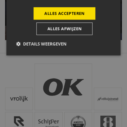
Wil jij een keer een Avondje NAC bijwonen? Dat kan! Klik
op de button hieronder en bestel je tickets.
ALLES ACCEPTEREN
GA NAAR TICKETING
ALLES AFWIJZEN
DETAILS WEERGEVEN
Strikt noodzakelijk
Prestatie
Targeting
OK
Functioneel
Strikt noodzakelijke cookies maken de kernfunctionaliteiten
van de website mogelijk, zoals gebruikersaanmelding en
Vrolijk
Vd Buijs Installati
accountbeheer. De website kan niet goed worden gebruikt
zonder de strikt noodzakelijke cookies.
Aanbieder
/
Naam
Vervaldatum
Omschrijvi
Domein
Robey Sportswear
Schipper Groep
Amstel
Gr8 Hotels
CookieScriptConsent
4 weken 2
Deze cooki
CookieScript
dagen
wordt gebr
www.nac.nl