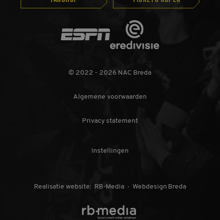
Google Universal
.nac.nl
Analytics - wat een
belangrijke update
is van de meer
Eredivisie
algemeen
ESPN
gebruikte
analyseservice van
Google. Deze
cookie wordt
gebruikt om unieke
gebruikers te
© 2022 - 2026 NAC Breda
onderscheiden
door een
willekeurig
Algemene voorwaarden
gegenereerd
nummer toe te
wijzen als klant-ID.
Het is opgenomen
Privacy statement
in elk
paginaverzoek op
een site en wordt
gebruikt om
Instellingen
bezoekers-, sessie-
en
campagnegegevens
te berekenen voor
de
Realisatie website:
RB-Media
Webdesign Breda
-
analyserapporten
van de site.
_gid
1 dag
Deze cookie wordt
Google
FANSHOP
TICKETS KOPEN
geplaatst door
LLC