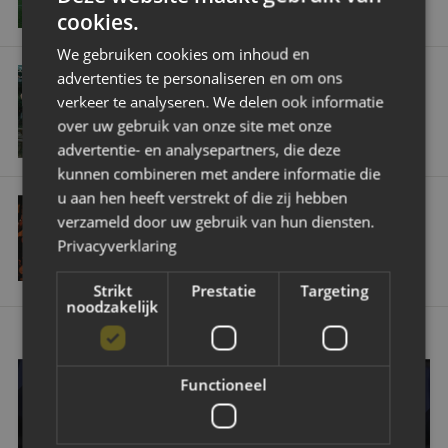
AAN DE STADIONSTRAAT
cookies.
We gebruiken cookies om inhoud en
Regiohub groeit door: NAC drukt stempel in Zeeland
advertenties te personaliseren en om ons
ALGEMEEN
NAC MAATSCHAPPELIJK
verkeer te analyseren. We delen ook informatie
REGIOHUB GROEIT DOOR: NAC DRUKT
over uw gebruik van onze site met onze
STEMPEL IN ZEELAND
advertentie- en analysepartners, die deze
kunnen combineren met andere informatie die
NAC voegt multifunctionele middenvelder Van Hecke toe aan selectie
u aan hen heeft verstrekt of die zij hebben
ALGEMEEN
verzameld door uw gebruik van hun diensten.
NAC VOEGT MULTIFUNCTIONELE
Privacyverklaring
MIDDENVELDER VAN HECKE TOE AAN
SELECTIE
Strikt
Prestatie
Targeting
noodzakelijk
Functioneel
OOK EEN WEDSTRIJD VAN NAC BIJWONEN?