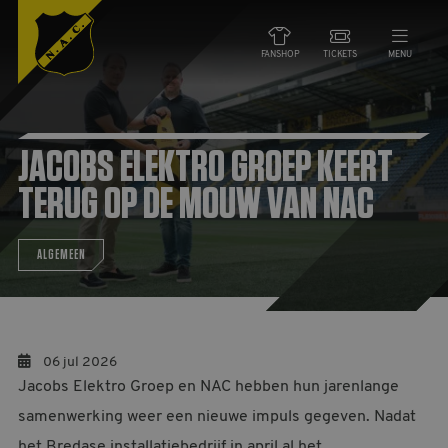
FANSHOP
TICKETS
MENU
NIEUWS
JACOBS ELEKTRO GROEP KEERT
TEAMS
TERUG OP DE MOUW VAN NAC
WEDSTRIJDEN
ALGEMEEN
DE CLUB
NAC ZAKEN
06 jul 2026
Jacobs Elektro Groep en NAC hebben hun jarenlange
MAATSCHAPPELIJK
samenwerking weer een nieuwe impuls gegeven. Nadat
HORECA
het Bredase installatiebedrijf in april al het