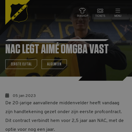
FANSHOP
TICKETS
MENU
NIEUWS
NAC LEGT AIMÉ OMGBA VAST
TEAMS
EERSTE ELFTAL
ALGEMEEN
WEDSTRIJDEN
DE CLUB
05 jan 2023
De 20-jarige aanvallende middenvelder heeft vandaag
NAC ZAKEN
zijn handtekening gezet onder zijn eerste profcontract.
MAATSCHAPPELIJK
Dit contract verbindt hem voor 2,5 jaar aan NAC, met de
HORECA
optie voor nog een jaar.