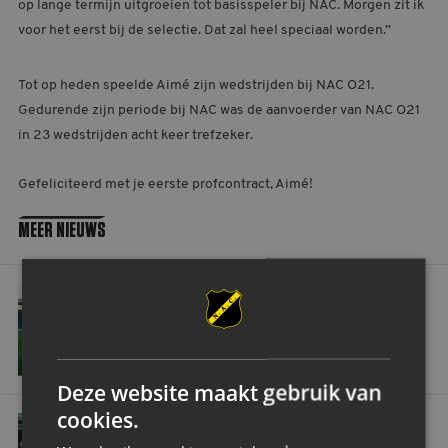
op lange termijn uitgroeien tot basisspeler bij NAC. Morgen zit ik
voor het eerst bij de selectie. Dat zal heel speciaal worden.”
Tot op heden speelde Aimé zijn wedstrijden bij NAC O21.
Gedurende zijn periode bij NAC was de aanvoerder van NAC O21
in 23 wedstrijden acht keer trefzeker.
Gefeliciteerd met je eerste profcontract, Aimé!
MEER NIEUWS
NAC viert dertig jaar Avondjes NAC aan de Stadionstraat
ALGEMEEN
NAC VIERT DERTIG JAAR AVONDJES NAC
AAN DE STADIONSTRAAT
Deze website maakt gebruik van
Regiohub groeit door: NAC drukt stempel in Zeeland
cookies.
ALGEMEEN
NAC MAATSCHAPPELIJK