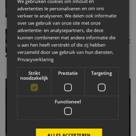
We gebruiken cookies om inhoud en
REGIOHUB GROEIT DOOR: NAC DRUKT
advertenties te personaliseren en om ons
STEMPEL IN ZEELAND
verkeer te analyseren. We delen ook informatie
over uw gebruik van onze site met onze
‘De Bespreking’ - met Carl Hoefkens: 'Een selectie opgebouwd waarme
advertentie- en analysepartners, die deze
EERSTE ELFTAL
kunnen combineren met andere informatie die
‘DE BESPREKING’ - MET CARL HOEFKENS:
u aan hen heeft verstrekt of die zij hebben
'EEN SELECTIE OPGEBOUWD WAARMEE
WE ONS DOEL KUNNEN BEREIKEN'
verzameld door uw gebruik van hun diensten.
Privacyverklaring
Strikt
Prestatie
Targeting
noodzakelijk
OOK EEN WEDSTRIJD VAN NAC BIJWONEN?
Functioneel
Wil jij een keer een Avondje NAC bijwonen? Dat kan! Klik
op de button hieronder en bestel je tickets.
GA NAAR TICKETING
ALLES ACCEPTEREN