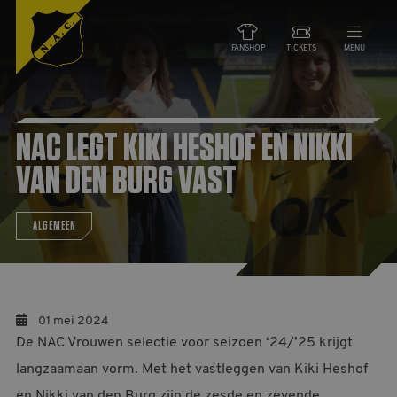
FANSHOP
TICKETS
MENU
NIEUWS
NAC LEGT KIKI HESHOF EN NIKKI
TEAMS
VAN DEN BURG VAST
WEDSTRIJDEN
ALGEMEEN
DE CLUB
NAC ZAKEN
01 mei 2024
De NAC Vrouwen selectie voor seizoen ‘24/’25 krijgt
MAATSCHAPPELIJK
langzaamaan vorm. Met het vastleggen van Kiki Heshof
HORECA
en Nikki van den Burg zijn de zesde en zevende