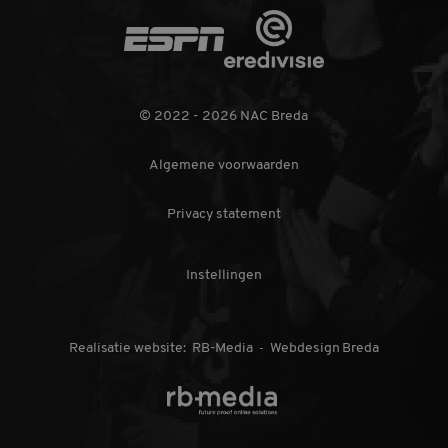
Het is opgenomen
in elk
Eredivisie
paginaverzoek op
ESPN
een site en wordt
gebruikt om
bezoekers-, sessie-
en
campagnegegevens
te berekenen voor
© 2022 - 2026 NAC Breda
de
analyserapporten
van de site.
Algemene voorwaarden
_gid
1 dag
Deze cookie wordt
Google
geplaatst door
LLC
Google Analytics.
Privacy statement
.nac.nl
Het slaat een
unieke waarde op
voor elke bezochte
pagina en werkt
Instellingen
deze bij en wordt
gebruikt om
paginaweergaven
te tellen en bij te
houden.
Realisatie website:
RB-Media
Webdesign Breda
-
_gat_UA-
.nac.nl
1 minuut
Dit is een
32550479-1
patroontype-
cookie ingesteld
FANSHOP
TICKETS KOPEN
door Google
Analytics, waarbij
het