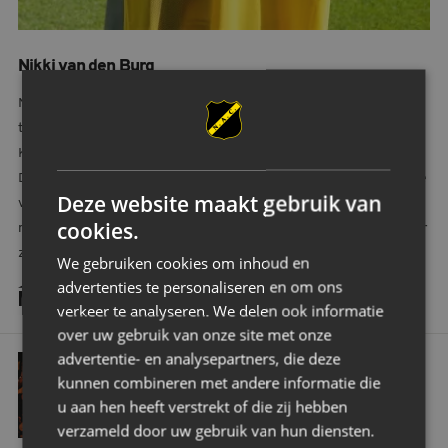
Nikki van den Burg
Nikki is een meedogenloze verdedigster en gaat een stevige
tackle zeker niet uit de weg. Ze begon haar voetbalcarrière bij
KMD uit Wateringen en maakte in 2018 de overstap naar ADO
Den Haag. Nu maakte ze de overstap naar de NAC Vrouwen om de
Deze website maakt gebruik van
volgende stap te maken. “Ik ben erg enthousiast om mij verder te
cookies.
mogen ontwikkelen bij NAC en de uitdaging aan te gaan. Ik heb er
zin in.”
We gebruiken cookies om inhoud en
advertenties te personaliseren en om ons
MEER NIEUWS
verkeer te analyseren. We delen ook informatie
over uw gebruik van onze site met onze
NAC voegt multifunctionele middenvelder Van Hecke toe aan selectie
advertentie- en analysepartners, die deze
ALGEMEEN
kunnen combineren met andere informatie die
NAC VOEGT MULTIFUNCTIONELE
u aan hen heeft verstrekt of die zij hebben
MIDDENVELDER VAN HECKE TOE AAN
SELECTIE
verzameld door uw gebruik van hun diensten.