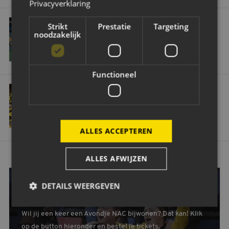
Privacyverklaring
Bolton kleurt geel en zwart tijdens geslaagde Engeland-trip: ‘Trots en v
Strikt
Prestatie
Targeting
ALGEMEEN
noodzakelijk
BOLTON KLEURT GEEL EN ZWART
TIJDENS GESLAAGDE ENGELAND-TRIP:
‘TROTS EN VEEL RESPECT’
Functioneel
Supportersinformatie Bolton Wanderers FC – NAC
ALGEMEEN
SUPPORTERSINFORMATIE BOLTON
WANDERERS FC – NAC
ALLES ACCEPTEREN
ALLES AFWIJZEN
DETAILS WEERGEVEN
OOK EEN WEDSTRIJD VAN NAC BIJWONEN?
Wil jij een keer een Avondje NAC bijwonen? Dat kan! Klik
op de button hieronder en bestel je tickets.
Strikt noodzakelijk
Prestatie
Targeting