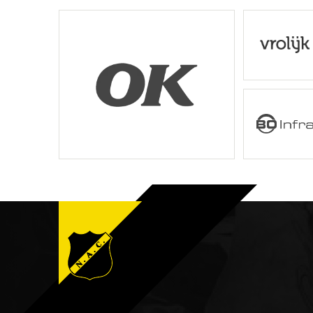
OK
Vrolijk
B O Infra