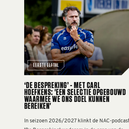
‘De Bespreking’ - met Carl Hoefkens: 'Een s
EERSTE ELFTAL
‘DE BESPREKING’ - MET CARL
HOEFKENS: 'EEN SELECTIE OPGEBOUWD
WAARMEE WE ONS DOEL KUNNEN
BEREIKEN'
In seizoen 2026/2027 klinkt de NAC-podcas