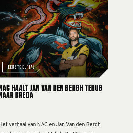
'
n truitje altijd nat maken voor NAC’
NAC haalt Jan Van den Bergh terug naar Breda
EERSTE ELFTAL
NAC HAALT JAN VAN DEN BERGH TERUG
NAAR BREDA
Het verhaal van NAC en Jan Van den Bergh