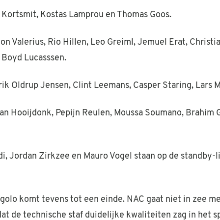
y Kortsmit, Kostas Lamprou en Thomas Goos.
n Valerius, Rio Hillen, Leo Greiml, Jemuel Erat, Christi
 Boyd Lucasssen.
rik Oldrup Jensen, Clint Leemans, Casper Staring, Lars
an Hooijdonk, Pepijn Reulen, Moussa Soumano, Brahim Gh
i, Jordan Zirkzee en Mauro Vogel staan op de standby-li
olo komt tevens tot een einde. NAC gaat niet in zee me
t de technische staf duidelijke kwaliteiten zag in het s