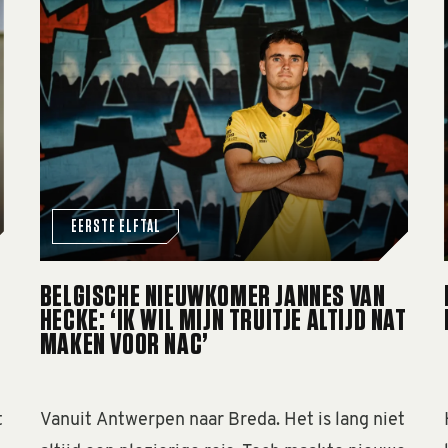
electie opgebouwd waarmee we ons doel kunnen bereiken
Belgische nieuwkomer Jannes Van Hecke: ‘Ik wil mij
EERSTE ELFTAL
BELGISCHE NIEUWKOMER JANNES VAN
HECKE: ‘IK WIL MIJN TRUITJE ALTIJD NAT
MAKEN VOOR NAC’
t
Vanuit Antwerpen naar Breda. Het is lang niet