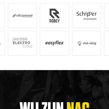
Vd Buijs Installaties
Robey Sportswear
Schipper Groep
Am
Jacobs Elektro Groep
Easyflex
Vink Veilig
Ci