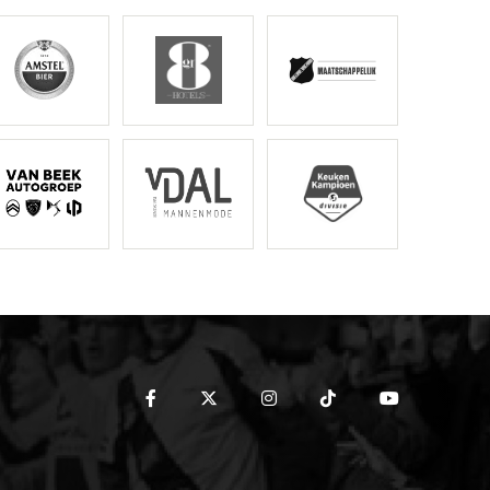
stel
Gr8 Hotels
NAC Maatschappelijk
tröen van Beek
Van Dal Mannenmode
Keuken Kampioen Divisi
facebook
twitter
instagram
tiktok
youtube