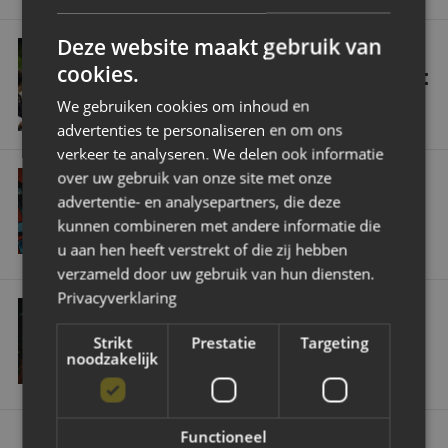
‘De Bespreking’ - met Carl Hoefkens: 'Een selectie opgebouwd waarme
Deze website maakt gebruik van
EERSTE ELFTAL
cookies.
‘DE BESPREKING’ - MET CARL HOEFKENS:
'EEN SELECTIE OPGEBOUWD WAARMEE
We gebruiken cookies om inhoud en
WE ONS DOEL KUNNEN BEREIKEN'
advertenties te personaliseren en om ons
verkeer te analyseren. We delen ook informatie
Belgische nieuwkomer Jannes Van Hecke: ‘Ik wil mijn truitje altijd nat 
over uw gebruik van onze site met onze
EERSTE ELFTAL
advertentie- en analysepartners, die deze
BELGISCHE NIEUWKOMER JANNES VAN
kunnen combineren met andere informatie die
HECKE: ‘IK WIL MIJN TRUITJE ALTIJD NAT
MAKEN VOOR NAC’
u aan hen heeft verstrekt of die zij hebben
verzameld door uw gebruik van hun diensten.
NAC haalt Jan Van den Bergh terug naar Breda
Privacyverklaring
EERSTE ELFTAL
Strikt
Prestatie
Targeting
NAC HAALT JAN VAN DEN BERGH TERUG
noodzakelijk
NAAR BREDA
Functioneel