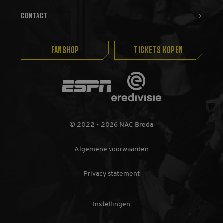
_ga
1 jaar 1
Deze cookienaam
Google
CONTACT
maand
is gekoppeld aan
LLC
Google Universal
.nac.nl
Analytics - wat een
belangrijke update
FANSHOP
TICKETS KOPEN
is van de meer
algemeen
gebruikte
analyseservice van
Google. Deze
Eredivisie
cookie wordt
ESPN
gebruikt om unieke
gebruikers te
onderscheiden
door een
willekeurig
© 2022 - 2026 NAC Breda
gegenereerd
nummer toe te
wijzen als klant-ID.
Het is opgenomen
Algemene voorwaarden
in elk
paginaverzoek op
een site en wordt
Privacy statement
gebruikt om
bezoekers-, sessie-
en
campagnegegevens
te berekenen voor
Instellingen
de
analyserapporten