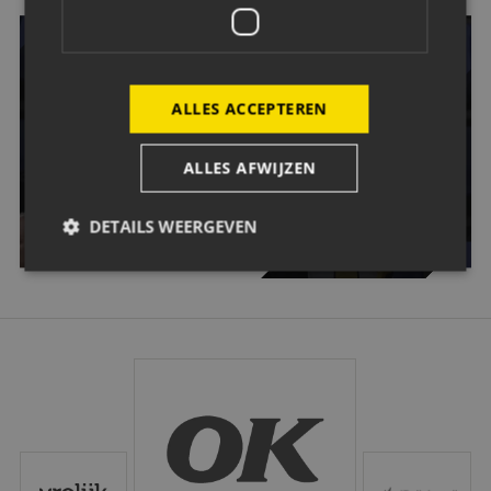
OOK EEN WEDSTRIJD VAN NAC BIJWONEN?
ALLES ACCEPTEREN
Wil jij een keer een Avondje NAC bijwonen? Dat kan! Klik
op de button hieronder en bestel je tickets.
ALLES AFWIJZEN
GA NAAR TICKETING
DETAILS WEERGEVEN
Strikt noodzakelijk
Prestatie
Targeting
Functioneel
OK
Strikt noodzakelijke cookies maken de kernfunctionaliteiten
van de website mogelijk, zoals gebruikersaanmelding en
accountbeheer. De website kan niet goed worden gebruikt
zonder de strikt noodzakelijke cookies.
Vrolijk
Vd Buijs Installati
Aanbieder
/
Naam
Vervaldatum
Omschrijvi
Domein