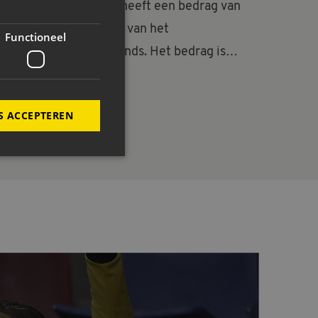
NAC Maatschappelijk heeft een bedrag van
37.115 euro ontvangen van het
Functioneel
VriendenLoterij FanFonds. Het bedrag is
opgebouwd uit twee cheques voor
verschillende projecten: NAC OldStars en
LEES VERDER
S ACCEPTEREN
Kleedkamersessies. De cheque werd
overhandigd door burgemeester Paul Depla
van Breda en Charlotte Regout. Elvera...
ing en accountbeheer. De
t.com-service om de
De cookie-banner van
werken.
maken tussen mensen en