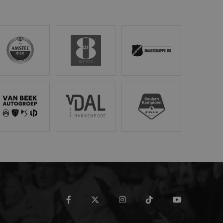
ssiestatus te
stel
Gr8 Hotels
NAC Maatschappelijk
tröen van Beek
Van Dal Mannenmode
Keuken Kampioen Divisi
facebook
twitter
instagram
tiktok
youtube