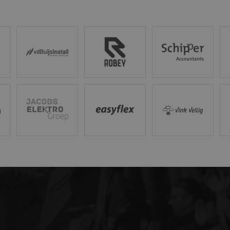
met veel verkeer te beperken.
ac.nl
1 jaar 1
Deze cookie wordt gebruikt door Google Analytics om de se
maand
behouden.
Vd Buijs Installaties
Robey Sportswear
Schipper Groep
Am
Jacobs Elektro Groep
Easyflex
Vink Veilig
Ci