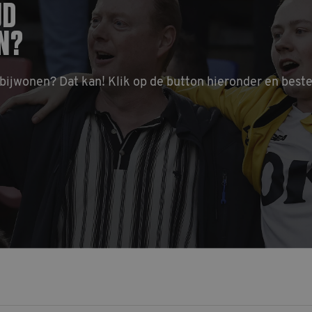
JD
59 seconden
bots. Dit is gunstig voor de website, om geldige 
.js.ubembed.com
maken over het gebruik van hun website.
N?
Sessie
Cookie gegenereerd door applicaties op basis van 
PHP.net
identificator voor algemene doeleinden die word
www.nac.nl
variabelen van gebruikerssessies te onderhouden.
gesproken een willekeurig gegenereerd nummer, 
Google Privacy Policy
kan specifiek zijn voor de site, maar een goed v
 bijwonen? Dat kan! Klik op de button hieronder en beste
van een ingelogde status voor een gebruiker tuss
nbieder
Vervaldatum
Omschrijving
omein
1 jaar 1
Deze cookienaam is gekoppeld aan Google Universal Analyt
ogle
maand
belangrijke update is van de meer algemeen gebruikte anal
C
Deze cookie wordt gebruikt om unieke gebruikers te onder
ac.nl
willekeurig gegenereerd nummer toe te wijzen als klant-ID.
elk paginaverzoek op een site en wordt gebruikt om bezoeke
campagnegegevens te berekenen voor de analyserapporten 
1 dag
Deze cookie wordt geplaatst door Google Analytics. Het sl
ogle
op voor elke bezochte pagina en werkt deze bij en wordt g
C
paginaweergaven te tellen en bij te houden.
ac.nl
ac.nl
1 minuut
Dit is een patroontype-cookie ingesteld door Google Analyti
patroonelement in de naam het unieke identiteitsnummer 
of de website waarop het betrekking heeft. Het is een varia
die wordt gebruikt om de hoeveelheid gegevens die Google 