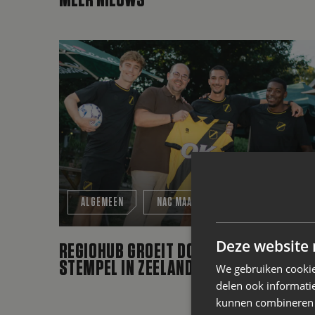
MEER NIEUWS
Regiohub groeit door: NAC drukt stempel in 
ALGEMEEN
NAC MAATSCHAPPELIJK
Deze website 
REGIOHUB GROEIT DOOR: NAC DRUKT
STEMPEL IN ZEELAND
We gebruiken cookie
delen ook informatie
kunnen combineren m