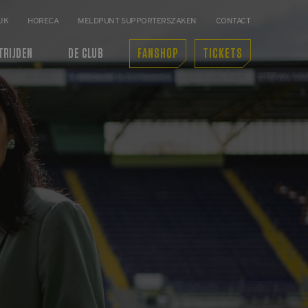
JK
HORECA
MELDPUNT SUPPORTERSZAKEN
CONTACT
TRIJDEN
DE CLUB
FANSHOP
TICKETS