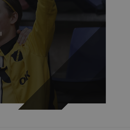
rapporten te kunnen
de PHP-taal. Dit is een
t gebruikt om
 Het is normaal
hoe het wordt gebruikt,
oorbeeld is het behouden
l
en pagina's.
ics - wat een
yseservice van Google.
scheiden door een
 Het is opgenomen in
rs-, sessie- en
van de site.
aat een unieke waarde
ebruikt om
cs, waarbij het
bevat van het account
tie op de _gat-cookie
registreert op websites