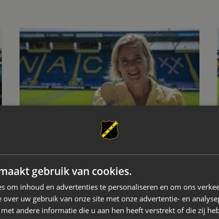
Zeeland
BrabantSport Fonds geeft impuls aan NAC Beweeg
NAC MAATSCHAPPELIJK
maakt gebruik van cookies.
BRABANTSPORT FONDS GEEFT IMPULS
AAN NAC BEWEEGT SAMEN STERK
s om inhoud en advertenties te personaliseren en om ons verkee
 over uw gebruik van onze site met onze advertentie- en analyse
et andere informatie die u aan hen heeft verstrekt of die zij h