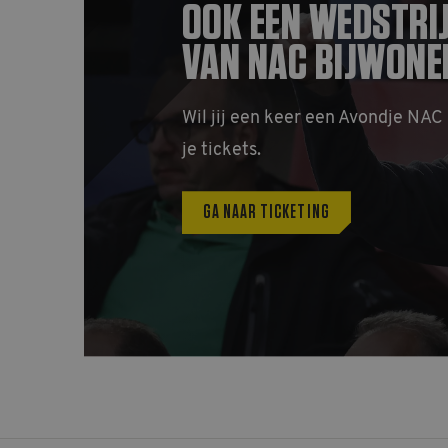
OOK EEN WEDSTRI
VAN NAC BIJWONE
PHPSESSID
Wil jij een keer een Avondje NAC
je tickets.
Aa
Naam
GA NAAR TICKETING
/
D
_ga
Go
LL
.n
_gid
Go
LL
.n
_gat_UA-
.n
32550479-1