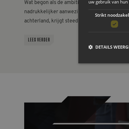
uw gebruik van hun
Wat begon als de ambitie om NAC
nadrukkelijker aanwezig te laten zijn in het
Strikt noodzakel
achterland, krijgt steeds meer vorm. De
Regiohub Zeeland ontwikkelt zich in rap
tempo tot een netwerk waarin
LEES VERDER
DETAILS WEERG
amateurverenigingen, maatschappelijke
organisaties, gemeenten, het bedrijfsleven e
NAC elkaar versterken. De...
Strikt noodzakelijke coo
website kan niet goed wo
Naam
CookieScriptConsent
__cf_bm