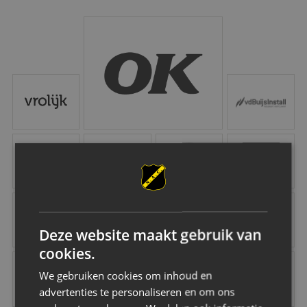
MELDPUNT SUPPORTERSZAKEN
OK
CONTACT
Vrolijk
Vd Buijs Installati
Robey Sportswear
Schipper Groep
Amstel
Gr8 Hotels
NAC Maatschappelijk
B O Infra
Jacobs Elektro Groep
Easyflex
Deze website maakt gebruik van
cookies.
Vink Veilig
Citröen van Beek
Van Dal Mannenmode
Keuken Kampioen 
We gebruiken cookies om inhoud en
advertenties te personaliseren en om ons