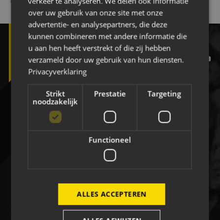
verkeer te analyseren. We delen ook informatie
over uw gebruik van onze site met onze
advertentie- en analysepartners, die deze
kunnen combineren met andere informatie die
u aan hen heeft verstrekt of die zij hebben
verzameld door uw gebruik van hun diensten.
facebook
twitter
instagram
tiktok
yout
Privacyverklaring
Strikt
Prestatie
Targeting
WIJ ZIJN
NAC
noodzakelijk
NAC NIEUWS
Functioneel
WEDSTRIJDEN
TEAMS
ALLES ACCEPTEREN
DE CLUB