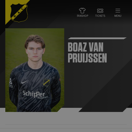
FANSHOP
TICKETS
MENU
NIEUWS
BOAZ VAN
PRUIJSSEN
TEAMS
WEDSTRIJDEN
DE CLUB
NAC ZAKEN
MAATSCHAPPELIJK
HORECA