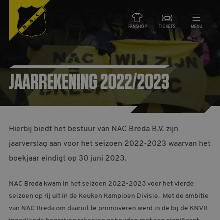
FANSHOP
TICKETS
MENU
NIEUWS
JAARREKENING 2022/2023
TEAMS
WEDSTRIJDEN
Hierbij biedt het bestuur van NAC Breda B.V. zijn
DE CLUB
jaarverslag aan voor het seizoen 2022-2023 waarvan het
boekjaar eindigt op 30 juni 2023.
NAC ZAKEN
NAC Breda kwam in het seizoen 2022-2023 voor het vierde
MAATSCHAPPELIJK
seizoen op rij uit in de Keuken Kampioen Divisie. Met de ambitie
van NAC Breda om daaruit te promoveren werd in de bij de KNVB
HORECA