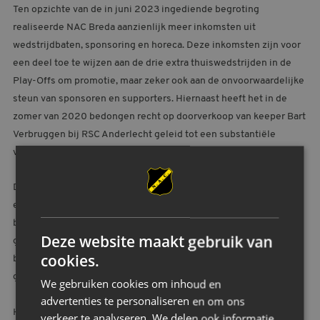
Ten opzichte van de in juni 2023 ingediende begroting
realiseerde NAC Breda aanzienlijk meer inkomsten uit
wedstrijdbaten, sponsoring en horeca. Deze inkomsten zijn voor
een deel toe te wijzen aan de drie extra thuiswedstrijden in de
Play-Offs om promotie, maar zeker ook aan de onvoorwaardelijke
steun van sponsoren en supporters. Hiernaast heeft het in de
zomer van 2020 bedongen recht op doorverkoop van keeper Bart
Verbruggen bij RSC Anderlecht geleid tot een substantiële
verbetering van het netto resultaat.
Directeur Remco Oversier: “Wij zijn supporters en sponsoren
erkentelijk voor hoe zij in slechte tijden achter de club zijn
blijven staan en de ploeg uiteindelijk naar een promotie hebben
Deze website maakt gebruik van
geschreeuwd. Zij zijn de levensader van NAC en het is ons aller
cookies.
belang om de bezieling op de tribunes te belonen met een
gezonde bedrijfsvoering.”
We gebruiken cookies om inhoud en
advertenties te personaliseren en om ons
Het eigen vermogen van NAC Breda B.V. bedraagt per 30 juni
verkeer te analyseren. We delen ook informatie