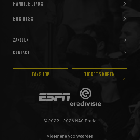
HANDIGE LINKS
cookie wordt
gebruikt om unieke
gebruikers te
onderscheiden
BUSINESS
door een
willekeurig
gegenereerd
nummer toe te
wijzen als klant-ID.
ZAKELIJK
Het is opgenomen
in elk
paginaverzoek op
CONTACT
een site en wordt
gebruikt om
bezoekers-, sessie-
en
FANSHOP
TICKETS KOPEN
campagnegegevens
te berekenen voor
de
analyserapporten
Eredivisie
van de site.
ESPN
_gid
1 dag
Deze cookie wordt
Google
geplaatst door
LLC
Google Analytics.
.nac.nl
Het slaat een
unieke waarde op
© 2022 - 2026 NAC Breda
voor elke bezochte
pagina en werkt
deze bij en wordt
gebruikt om
Algemene voorwaarden
paginaweergaven