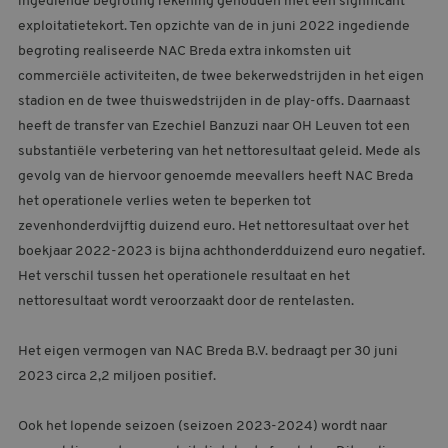
ingediende begroting rekening gehouden met een significant
MELDPUNT SUPPORTERSZAKEN
exploitatietekort. Ten opzichte van de in juni 2022 ingediende
begroting realiseerde NAC Breda extra inkomsten uit
CONTACT
commerciële activiteiten, de twee bekerwedstrijden in het eigen
stadion en de twee thuiswedstrijden in de play-offs. Daarnaast
heeft de transfer van Ezechiel Banzuzi naar OH Leuven tot een
substantiële verbetering van het nettoresultaat geleid. Mede als
gevolg van de hiervoor genoemde meevallers heeft NAC Breda
het operationele verlies weten te beperken tot
zevenhonderdvijftig duizend euro. Het nettoresultaat over het
boekjaar 2022-2023 is bijna achthonderdduizend euro negatief.
Het verschil tussen het operationele resultaat en het
nettoresultaat wordt veroorzaakt door de rentelasten.
Het eigen vermogen van NAC Breda B.V. bedraagt per 30 juni
2023 circa 2,2 miljoen positief.
Ook het lopende seizoen (seizoen 2023-2024) wordt naar