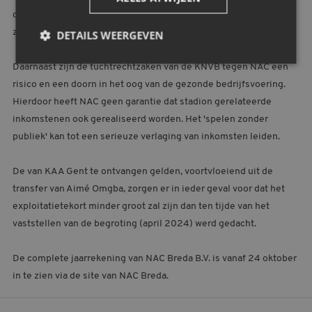
oplossen, kunnen we de eigen broek ophouden en duurzaam
zwarte cijfers schrijven. De klok tikt.”
DETAILS WEERGEVEN
Daarnaast zijn de tuchtrechtzaken van de KNVB tegen NAC een
risico en een doorn in het oog van de gezonde bedrijfsvoering.
Strikt noodzakelijk
Prestatie
Targeting
Hierdoor heeft NAC geen garantie dat stadion gerelateerde
Functioneel
inkomstenen ook gerealiseerd worden. Het 'spelen zonder
publiek' kan tot een serieuze verlaging van inkomsten leiden.
Strikt noodzakelijke cookies maken de kernfunctionaliteiten
van de website mogelijk, zoals gebruikersaanmelding en
accountbeheer. De website kan niet goed worden gebruikt
zonder de strikt noodzakelijke cookies.
De van KAA Gent te ontvangen gelden, voortvloeiend uit de
transfer van Aimé Omgba, zorgen er in ieder geval voor dat het
Aanbieder
/
Naam
Vervaldatum
Omschrijvi
Domein
exploitatietekort minder groot zal zijn dan ten tijde van het
CookieScriptConsent
4 weken 2
Deze cooki
CookieScript
vaststellen van de begroting (april 2024) werd gedacht.
dagen
wordt gebr
www.nac.nl
door de Co
Script.com-
De complete jaarrekening van NAC Breda B.V. is vanaf 24 oktober
om de
cookievoo
in te zien via de site van NAC Breda.
van bezoek
onthouden
cookie-ban
van Cookie