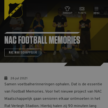
FANSHOP
TICKETS
MENU
NIEUWS
NAC FOOTBALL MEMORIES
TEAMS
NAC MAATSCHAPPELIJK
WEDSTRIJDEN
DE CLUB
26 jul 2021
Samen voetbalherinneringen ophalen. Dat is de essentie
NAC ZAKEN
van Football Memories. Voor het nieuwe project van NAC
MAATSCHAPPELIJK
Maatschappelijk gaan senioren elkaar ontmoeten in het
HORECA
Rat Verlegh Stadion. Hierbij halen zij 90 minuten lang