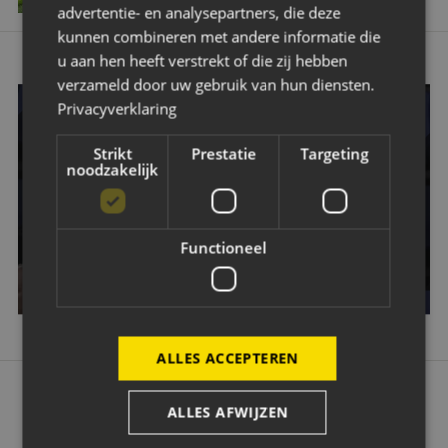
advertentie- en analysepartners, die deze
kunnen combineren met andere informatie die
u aan hen heeft verstrekt of die zij hebben
verzameld door uw gebruik van hun diensten.
Privacyverklaring
OOK EEN WEDSTRIJD VAN NAC BIJWONEN?
Strikt
Prestatie
Targeting
noodzakelijk
Wil jij een keer een Avondje NAC bijwonen? Dat kan! Klik
op de button hieronder en bestel je tickets.
Functioneel
GA NAAR TICKETING
ALLES ACCEPTEREN
ALLES AFWIJZEN
OK