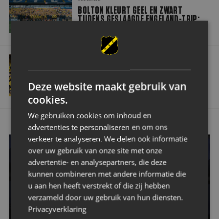
BOLTON KLEURT GEEL EN ZWART
TIJDENS GESLAAGDE ENGELAND-TRIP:
‘TROTS EN VEEL RESPECT’
Supportersinformatie Bolton Wanderers FC – NAC
ALGEMEEN
SUPPORTERSINFORMATIE BOLTON
Deze website maakt gebruik van
WANDERERS FC – NAC
cookies.
We gebruiken cookies om inhoud en
advertenties te personaliseren en om ons
verkeer te analyseren. We delen ook informatie
over uw gebruik van onze site met onze
advertentie- en analysepartners, die deze
OOK EEN WEDSTRIJD VAN NAC BIJWONEN?
kunnen combineren met andere informatie die
Wil jij een keer een Avondje NAC bijwonen? Dat kan! Klik
u aan hen heeft verstrekt of die zij hebben
op de button hieronder en bestel je tickets.
verzameld door uw gebruik van hun diensten.
Privacyverklaring
GA NAAR TICKETING