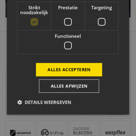
Strikt
Prestatie
Targeting
noodzakelijk
Functioneel
OK
ALLES ACCEPTEREN
Vrolijk
Vd Buijs Installati
ALLES AFWIJZEN
Robey Sportswear
Schipper Groep
Amstel
Gr8 Hotels
DETAILS WEERGEVEN
NAC Maatschappelijk
B O Infra
Jacobs Elektro Groep
Easyflex
Strikt noodzakelijk
Prestatie
Targeting
Functioneel