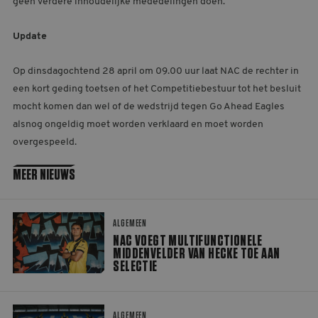
geen verdere inhoudelijke mededelingen doen.
Update
Op dinsdagochtend 28 april om 09.00 uur laat NAC de rechter in
een kort geding toetsen of het Competitiebestuur tot het besluit
mocht komen dan wel of de wedstrijd tegen Go Ahead Eagles
alsnog ongeldig moet worden verklaard en moet worden
overgespeeld.
MEER NIEUWS
NAC voegt multifunctionele middenvelder Van Hecke toe aan selectie
ALGEMEEN
NAC VOEGT MULTIFUNCTIONELE
MIDDENVELDER VAN HECKE TOE AAN
SELECTIE
Bolton kleurt geel en zwart tijdens geslaagde Engeland-trip: ‘Trots en v
ALGEMEEN