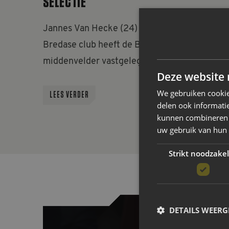
SELECTIE
Jannes Van Hecke (24) is speler van NAC. De
Bredase club heeft de Belgische
middenvelder vastgelegd voor vier seizoenen
Deze website 
De Belg, woonachtig in Antwerpen, komt
We gebruiken cookie
transfervrij over van SK Beveren. Met die
LEES VERDER
delen ook informatie
ploeg bewerkstelligde Van Hecke afgelopen
kunnen combineren m
seizoen promotie naar het hoogste niveau
uw gebruik van hun
van...
Strikt noodzakel
DETAILS WEERG