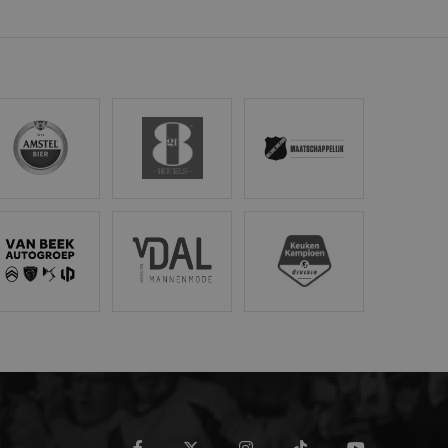
ics - wat een
yseservice van Google.
scheiden door een
 Het is opgenomen in
rs-, sessie- en
stel
Gr8 Hotels
NAC Maatschappelijk
van de site.
aat een unieke waarde
ebruikt om
cs, waarbij het
bevat van het account
tröen van Beek
Van Dal Mannenmode
Keuken Kampioen Divisi
tie op de _gat-cookie
registreert op websites
ssiestatus te
facebook
twitter
instagram
tiktok
youtube