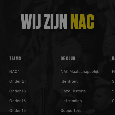
WIJ ZIJN
NAC
TEAMS
DE CLUB
H
NAC 1
NAC Maatschappelijk
N
Onder 21
Identiteit
S
Onder 18
Onze Historie
S
Onder 16
Het stadion
C
Onder 15
Supporters