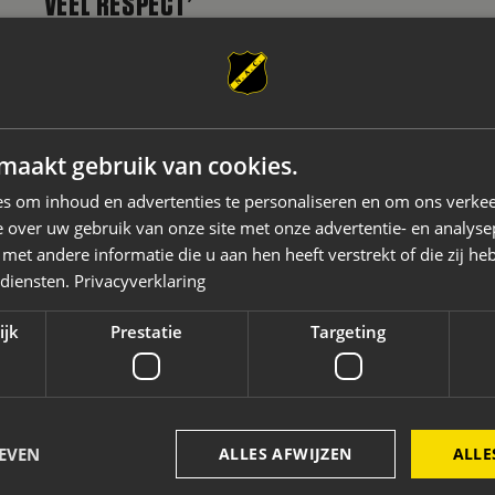
VEEL RESPECT’
Terwijl delen van Breda vakantie vieren in
bijvoorbeeld het Middellandse Zeegebied,
.
speelde NAC een oefenwedstrijd tegen
maakt gebruik van cookies.
Championship-club Bolton Wanderers FC. Een
s om inhoud en advertenties te personaliseren en om ons verkee
kleine duizend NAC-supporters maakte
LEES VERDER
 over uw gebruik van onze site met onze advertentie- en analyse
afgelopen weekend de oversteek naar
et andere informatie die u aan hen heeft verstrekt of die zij h
Engeland. De afgereisde NAC-supporters
 diensten.
Privacyverklaring
zorgden voor de...
ijk
Prestatie
Targeting
EVEN
ALLES AFWIJZEN
ALLE