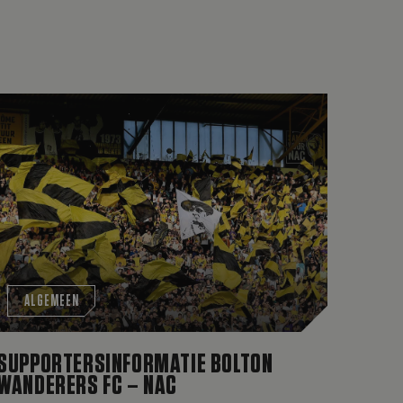
and-trip: ‘Trots en veel respect’
Supportersinformatie Bolton Wanderers FC – NAC
ALGEMEEN
SUPPORTERSINFORMATIE BOLTON
WANDERERS FC – NAC