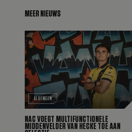
MEER NIEUWS
NAC voegt multifunctionele middenvelder Van
ALGEMEEN
NAC VOEGT MULTIFUNCTIONELE
MIDDENVELDER VAN HECKE TOE AAN