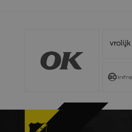
Aa
Naam
/
D
_ga
Go
LL
.n
OK
Vrolijk
_gid
Go
LL
.n
_gat_UA-
.n
32550479-1
B O Infra
_ga_B40GPNTXQF
.n