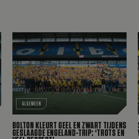
 Hecke toe aan selectie
Bolton kleurt geel en zwart tijdens geslaagde Engel
ALGEMEEN
BOLTON KLEURT GEEL EN ZWART TIJDENS
GESLAAGDE ENGELAND-TRIP: ‘TROTS EN