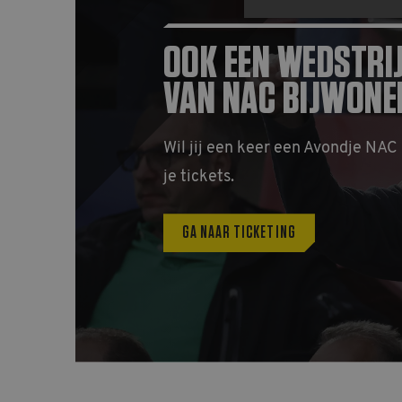
OOK EEN WEDSTRI
VAN NAC BIJWONE
Strikt noodzakelijke coo
website kan niet goed wo
Naam
Wil jij een keer een Avondje NAC
CookieScriptConsent
je tickets.
__cf_bm
GA NAAR TICKETING
PHPSESSID