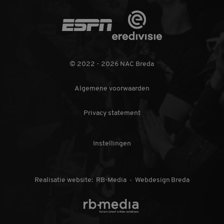
Het slaat een
unieke waarde op
Eredivisie
voor elke bezochte
ESPN
pagina en werkt
deze bij en wordt
gebruikt om
paginaweergaven
te tellen en bij te
houden.
© 2022 - 2026 NAC Breda
_gat_UA-
.nac.nl
1 minuut
Dit is een
32550479-1
patroontype-
Algemene voorwaarden
cookie ingesteld
door Google
Analytics, waarbij
het
Privacy statement
patroonelement in
de naam het
unieke
identiteitsnummer
Instellingen
bevat van het
account of de
website waarop
het betrekking
heeft. Het is een
Realisatie website:
RB-Media
Webdesign Breda
variatie op de _gat-
-
cookie die wordt
gebruikt om de
hoeveelheid
FANSHOP
TICKETS KOPEN
gegevens die
Google registreert
op websites met