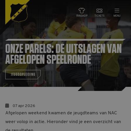
FANSHOP
TICKETS
MENU
NIEUWS
ONZE PARELS: DE UITSLAGEN VAN
TEAMS
AFGELOPEN SPEELRONDE
WEDSTRIJDEN
JEUGDOPLEIDING
DE CLUB
NAC ZAKEN
07 apr 2026
Afgelopen weekend kwamen de jeugdteams van NAC
MAATSCHAPPELIJK
weer volop in actie. Hieronder vind je een overzicht van
HORECA
de resultaten.