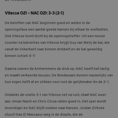
MELDPUNT SUPPORTERSZAKEN
Vitesse O21 – NAC O21: 3-3 (2-1)
CONTACT
De beloften van NAC beginnen goed en weten in de
openingsfase een aantal goede kansen bij elkaar te voetballen.
Ook Vitesse komt dicht bij de openingstreffer. Uit een mooie
counter na balverlies van Vitesse krijgt Guy van Welij de bal, die
vanaf de linkerkant naar binnen dribbelt en de bal geweldig
binnen schiet: 0-1!
Daarna voeren de Arnhemmers de druk op. NAC heeft het lastig
en maakt verkeerde keuzes. De Bredanaars komen nauwelijks van
hun eigen helft af en slikken voor rust de gelijkmaker én de 2-1.
Ondanks de snelle 3-1 van Vitesse net na rust, staat NAC weer
aan. Imran Nazih en Chris Chiza vallen goed in. Het spel wordt
levendiger en NAC blijft zoeken naar kansen. Jordan Zirkzee
stuurt Ilias El Massaoui weg in de diepte, die de