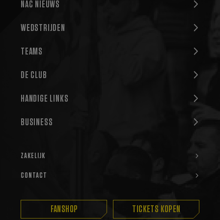
NAC NIEUWS
Analytics - wat een
belangrijke update
is van de meer
algemeen
WEDSTRIJDEN
gebruikte
analyseservice van
Google. Deze
TEAMS
cookie wordt
gebruikt om unieke
gebruikers te
onderscheiden
DE CLUB
door een
willekeurig
gegenereerd
HANDIGE LINKS
nummer toe te
wijzen als klant-ID.
Het is opgenomen
BUSINESS
in elk
paginaverzoek op
een site en wordt
gebruikt om
bezoekers-, sessie-
ZAKELIJK
en
campagnegegevens
te berekenen voor
CONTACT
de
analyserapporten
van de site.
_gid
1 dag
Deze cookie wordt
Google
FANSHOP
TICKETS KOPEN
geplaatst door
LLC
Google Analytics.
.nac.nl