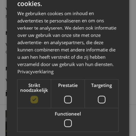
cookies.
Volgende wedstrijd:
zaterdag 11 april om 12:30 uur, thuis tegen
We gebruiken cookies om inhoud en
N.E.C. Nijmegen.
advertenties te personaliseren en om ons
verkeer te analyseren. We delen ook informatie
NAC O11-1 – Willem II O11: 10-7
over uw gebruik van onze site met onze
advertentie- en analysepartners, die deze
Volgende wedstrijd:
zaterdag 11 april om 10:15, uit tegen De
kunnen combineren met andere informatie die
Graafschap.
u aan hen heeft verstrekt of die zij hebben
verzameld door uw gebruik van hun diensten.
NAC O11-2: Vrij
Privacyverklaring
Volgende wedstrijd:
N.N.B.
Strikt
Prestatie
Targeting
noodzakelijk
MEER NIEUWS
NAC Exclusief | Van test naar trainingsveld: een kijkje in de performan
Functioneel
EERSTE ELFTAL
JEUGDOPLEIDING
NAC EXCLUSIEF | VAN TEST NAAR
TRAININGSVELD: EEN KIJKJE IN DE
PERFORMANCEWERELD VAN NAC