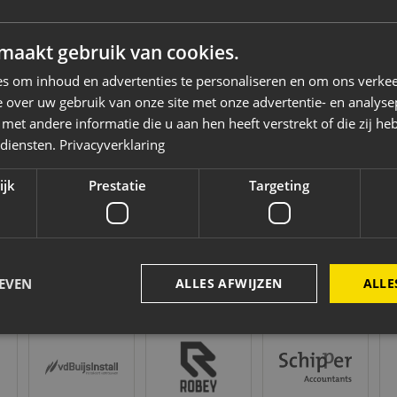
maakt gebruik van cookies.
s om inhoud en advertenties te personaliseren en om ons verkee
 over uw gebruik van onze site met onze advertentie- en analyse
et andere informatie die u aan hen heeft verstrekt of die zij h
 diensten.
Privacyverklaring
ijk
Prestatie
Targeting
EVEN
ALLES AFWIJZEN
ALLE
Vd Buijs Installaties
Robey Sportswear
Schipper Groep
Am
Strikt noodzakelijk
Prestatie
Targeting
Functioneel