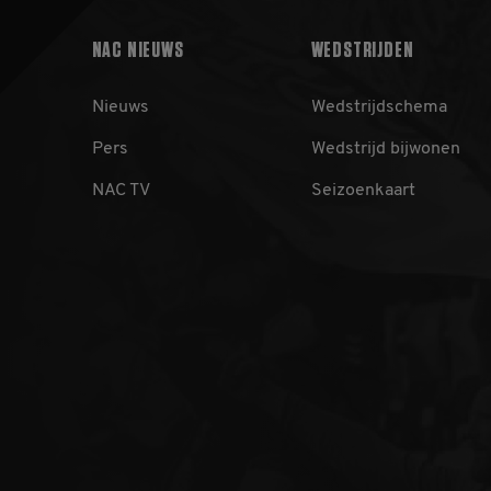
NAC NIEUWS
WEDSTRIJDEN
_gid
Go
LL
.n
Nieuws
Wedstrijdschema
_gat_UA-
.n
32550479-1
Pers
Wedstrijd bijwonen
NAC TV
Seizoenkaart
_ga_B40GPNTXQF
.n