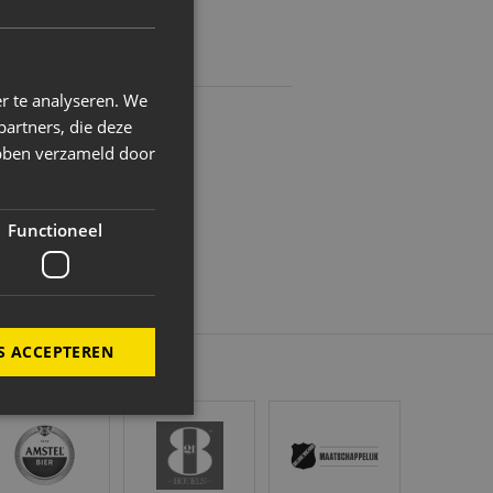
r te analyseren. We
partners, die deze
ebben verzameld door
Functioneel
S ACCEPTEREN
stel
Gr8 Hotels
NAC Maatschappelijk