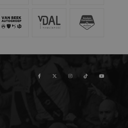
ing en accountbeheer. De
tröen van Beek
Van Dal Mannenmode
Keuken Kampioen Divisi
t.com-service om de
De cookie-banner van
werken.
maken tussen mensen en
rapporten te kunnen
de PHP-taal. Dit is een
t gebruikt om
 Het is normaal
hoe het wordt gebruikt,
facebook
twitter
instagram
tiktok
youtube
oorbeeld is het behouden
en pagina's.
ics - wat een
yseservice van Google.
scheiden door een
 Het is opgenomen in