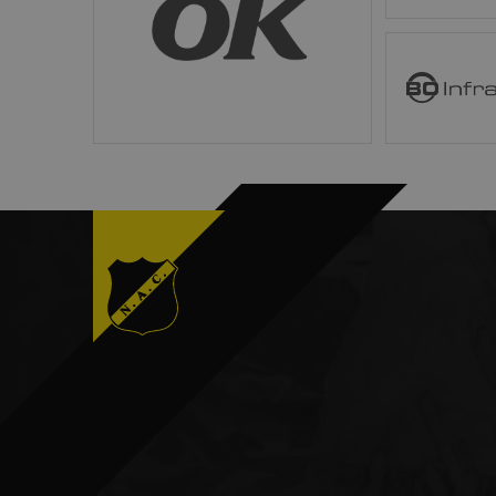
Strikt noodzakelijke coo
website kan niet goed wo
B O Infra
Naam
CookieScriptConsent
__cf_bm
PHPSESSID
Aa
Naam
/
D
_ga
Go
LL
.n