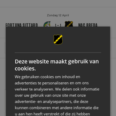
Zondag 12 April
FORTUNA SITTARD
NAC BREDA
1 – 1
MEER WEDSTRIJDEN INLADEN
Deze website maakt gebruik van
cookies.
OK
We gebruiken cookies om inhoud en
advertenties te personaliseren en om ons
verkeer te analyseren. We delen ook informatie
Vrolijk
Vd Buijs Installati
over uw gebruik van onze site met onze
advertentie- en analysepartners, die deze
kunnen combineren met andere informatie die
u aan hen heeft verstrekt of die zij hebben
Robey Sportswear
Schipper Groep
Amstel
Gr8 Hotels