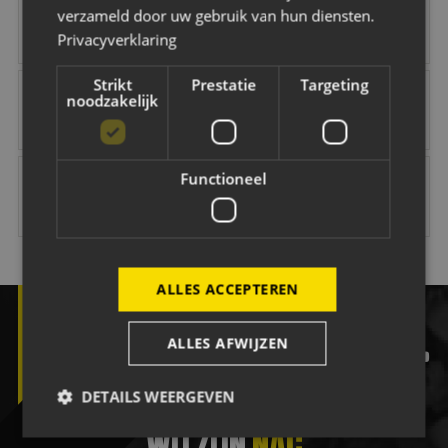
verzameld door uw gebruik van hun diensten.
Privacyverklaring
Strikt
Prestatie
Targeting
NAC Maatschappelijk
B O Infra
Jacobs Elektro Groep
Easyflex
noodzakelijk
Vink Veilig
Citröen van Beek
Van Dal Mannenmode
Keuken Kampioen 
Functioneel
ALLES ACCEPTEREN
ALLES AFWIJZEN
facebook
twitter
instagram
tiktok
yout
DETAILS WEERGEVEN
WIJ ZIJN
NAC