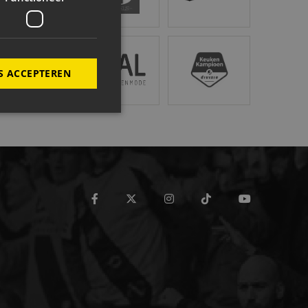
tröen van Beek
Van Dal Mannenmode
Keuken Kampioen Divisi
S ACCEPTEREN
ing en accountbeheer. De
facebook
twitter
instagram
tiktok
youtube
t.com-service om de
De cookie-banner van
werken.
maken tussen mensen en
rapporten te kunnen
de PHP-taal. Dit is een