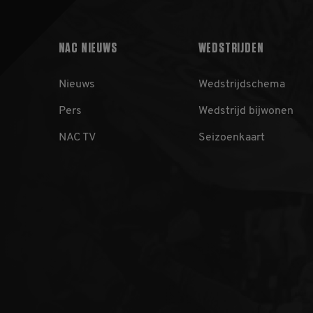
NAC NIEUWS
WEDSTRIJDEN
Nieuws
Wedstrijdschema
Aa
Naam
Pers
Wedstrijd bijwonen
/
D
_ga
Go
NAC TV
Seizoenkaart
LL
.n
_gid
Go
LL
.n
_gat_UA-
.n
32550479-1
_ga_B40GPNTXQF
.n