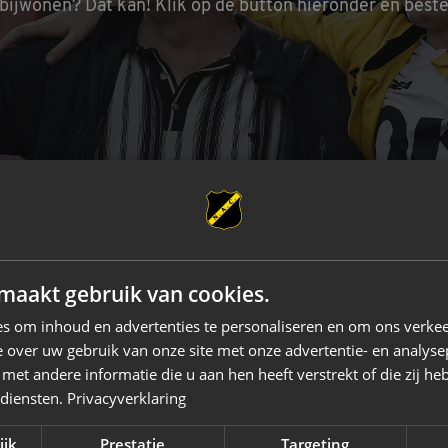
 bijwonen? Dat kan! Klik op de button hieronder en beste
maakt gebruik van cookies.
s om inhoud en advertenties te personaliseren en om ons verkee
 over uw gebruik van onze site met onze advertentie- en analyse
et andere informatie die u aan hen heeft verstrekt of die zij h
 diensten.
Privacyverklaring
Vd Buijs Installaties
Robey Sportswear
Schipper Groep
Am
ijk
Prestatie
Targeting