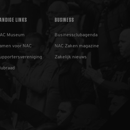
t gebruikt om
 Het is normaal
hoe het wordt gebruikt,
oorbeeld is het behouden
ANDIGE LINKS
BUSINESS
en pagina's.
AC Museum
Businessclubagenda
amen voor NAC
NAC Zaken magazine
ics - wat een
upportersvereniging
Zakelijk nieuws
yseservice van Google.
scheiden door een
 Het is opgenomen in
lubraad
rs-, sessie- en
van de site.
aat een unieke waarde
ebruikt om
cs, waarbij het
bevat van het account
tie op de _gat-cookie
registreert op websites
ssiestatus te