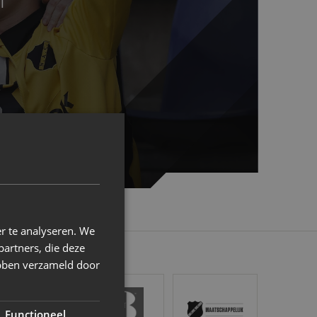
l
r te analyseren. We
partners, die deze
ebben verzameld door
stel
Gr8 Hotels
NAC Maatschappelijk
Functioneel