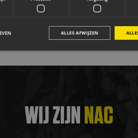
Jacobs Elektro Groep
Easyflex
Vink Veilig
Ci
EVEN
ALLES AFWIJZEN
ALLE
Strikt noodzakelijk
Prestatie
Targeting
Functioneel
kies maken de kernfunctionaliteiten van de website mogelijk, zoals gebruikersaanmeld
rden gebruikt zonder de strikt noodzakelijke cookies.
Aanbieder
/
Vervaldatum
Omschrijving
Domein
4 weken 2
Deze cookie wordt gebruikt door de Cookie-Scrip
CookieScript
WIJ ZIJN
NAC
dagen
cookievoorkeuren van bezoekers te onthouden. 
www.nac.nl
Cookie-Script.com is noodzakelijk om correct te 
29 minuten
Deze cookie wordt gebruikt om onderscheid te 
Cloudflare Inc.
59 seconden
bots. Dit is gunstig voor de website, om geldige 
.js.ubembed.com
maken over het gebruik van hun website.
Sessie
Cookie gegenereerd door applicaties op basis van 
PHP.net