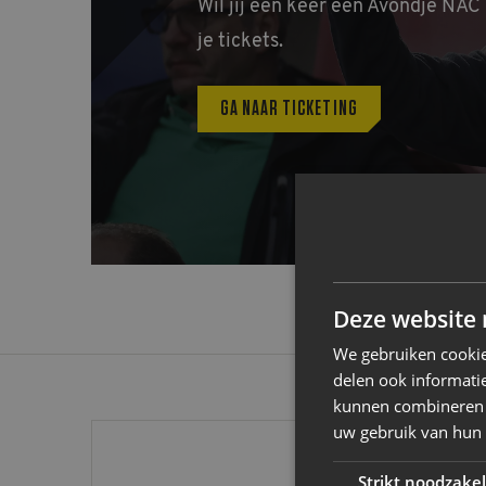
Wil jij een keer een Avondje NAC
je tickets.
GA NAAR TICKETING
Deze website 
We gebruiken cookie
delen ook informatie
kunnen combineren m
uw gebruik van hun
OK
Vrolijk
Strikt noodzakel