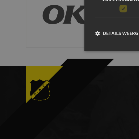
B O Infra
DETAILS WEERG
Strikt noodzakelijke coo
website kan niet goed wo
Naam
CookieScriptConsent
__cf_bm
PHPSESSID