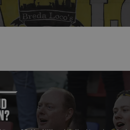
JD
N?